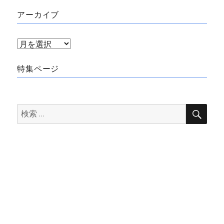
アーカイブ
ア
ー
特集ページ
カ
イ
ブ
検
検
索
索: