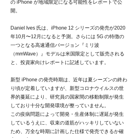
の iPhone が地域限定になる可能性をレポートで公
開。
Daniel Ives 氏は、iPhone 12 シリーズの発売が2020
年10月〜12月になると予測。さらには 5G の特徴の
一つとなる高速通信バージョン『ミリ波
（mmWave）』モデルは米国限定として販売される
と、投資家向けレポートに記述しています。
新型 iPhone の発売時期は、近年は夏シーズンの終わ
り頃が定着していますが、新型コロナウイルスの世
界的蔓延により、研究員の国家間の移動制限が発生
しており十分な開発環境が整っていません。
この疫病問題によって開発・生産体制に遅延が発生
しているうえに、収束の道筋がハッキリしていない
ため、万全な時期に計画した仕様で発売できるか確