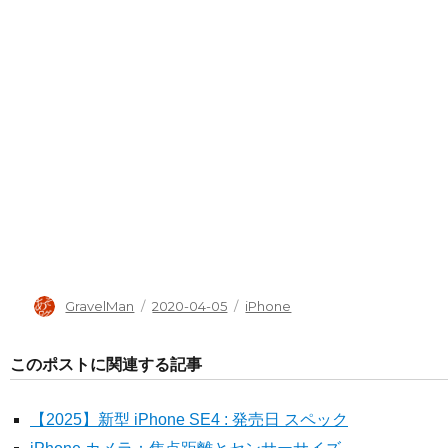
投
投
タ
GravelMan
2020-04-05
iPhone
稿
稿
グ
者
日:
このポストに関連する記事
【2025】新型 iPhone SE4 : 発売日 スペック