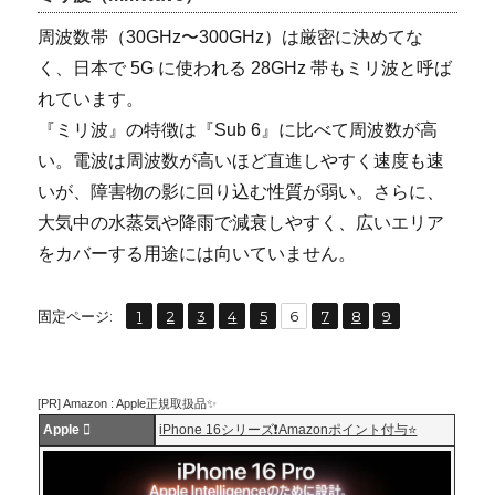
周波数帯（30GHz〜300GHz）は厳密に決めてな
く、日本で 5G に使われる 28GHz 帯もミリ波と呼ば
れています。
『ミリ波』の特徴は『Sub 6』に比べて周波数が高
い。電波は周波数が高いほど直進しやすく速度も速
いが、障害物の影に回り込む性質が弱い。さらに、
大気中の水蒸気や降雨で減衰しやすく、広いエリア
をカバーする用途には向いていません。
,
,
,
,
,
,
,
,
固
固
固
固
固
固
固
固
固
固定ページ:
1
2
3
4
5
6
7
8
9
定
定
定
定
定
定
定
定
定
ペ
ペ
ペ
ペ
ペ
ペ
ペ
ペ
ペ
ー
ー
ー
ー
ー
ー
ー
ー
ー
[PR] Amazon : Apple正規取扱品✨
ジ
ジ
ジ
ジ
ジ
ジ
ジ
ジ
ジ
Apple 
iPhone 16シリーズ❗️Amazonポイント付与⭐️