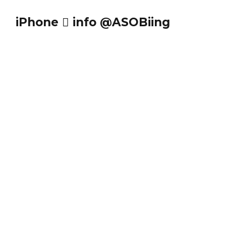
iPhone  info @ASOBiing