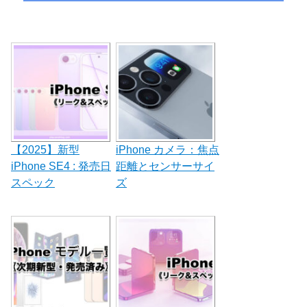
投
シ
稿:
ョ
ン
【2025】新型
iPhone カメラ：焦点
iPhone SE4 : 発売日
距離とセンサーサイ
スペック
ズ