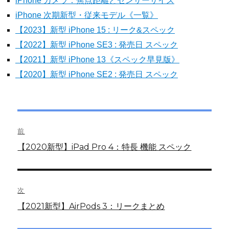
iPhone カメラ：焦点距離とセンサーサイズ
iPhone 次期新型・従来モデル《一覧》
【2023】新型 iPhone 15 : リーク&スペック
【2022】新型 iPhone SE3 : 発売日 スペック
【2021】新型 iPhone 13《スペック早見版》
【2020】新型 iPhone SE2 : 発売日 スペック
投
前
稿
前
【2020新型】iPad Pro 4：特長 機能 スペック
の
ナ
投
ビ
稿:
次
ゲ
次
【2021新型】AirPods 3：リークまとめ
の
ー