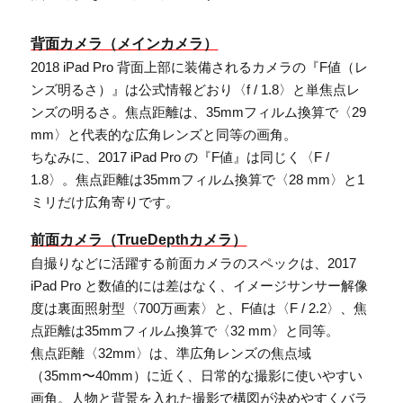
背面カメラ（メインカメラ）
2018 iPad Pro 背面上部に装備されるカメラの『F値（レ
ンズ明るさ）』は公式情報どおり〈f / 1.8〉と単焦点レ
ンズの明るさ。焦点距離は、35mmフィルム換算で〈29
mm〉と代表的な広角レンズと同等の画角。
ちなみに、2017 iPad Pro の『F値』は同じく〈F /
1.8〉。焦点距離は35mmフィルム換算で〈28 mm〉と1
ミリだけ広角寄りです。
前面カメラ（TrueDepthカメラ）
自撮りなどに活躍する前面カメラのスペックは、2017
iPad Pro と数値的には差はなく、イメージサンサー解像
度は裏面照射型〈700万画素〉と、F値は〈F / 2.2〉、焦
点距離は35mmフィルム換算で〈32 mm〉と同等。
焦点距離〈32mm〉は、準広角レンズの焦点域
（35mm〜40mm）に近く、日常的な撮影に使いやすい
画角。人物と背景を入れた撮影で構図が決めやすくバラ