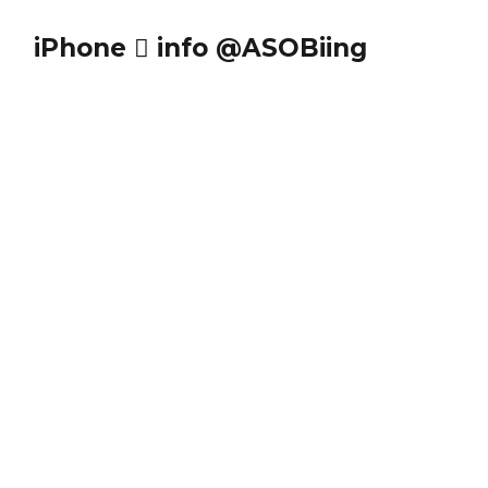
iPhone  info @ASOBiing