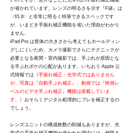
が省かれています。レンズの明るさを示す『F値』は
〈f/1.8〉と非常に明るく特筆できるスペックです
が、いまどき手振れ補正機能を省いた理由がわかり
ません。
iPad Pro は筐体の大きさから考えてもホールディン
グしにくいため、カメラ撮影でさらにテクニックが
必要となる夜間・室内撮影では、手ぶれが原因とな
る手ぶれボケの心配があります。いちおう Apple 公
式情報では
《手振れ補正：光学式ではありません
が、写真は『自動手ぶれ補正』、動画では『映画レ
ベルのビデオ手ぶれ補正』機能は搭載していま
す。》
おそらくデジタル処理的にブレを補正するの
でしょう。
レンズユニットの構成枚数の削減もありますが、光
学式の手振れ補正機能が省かれた理由には、極限ま