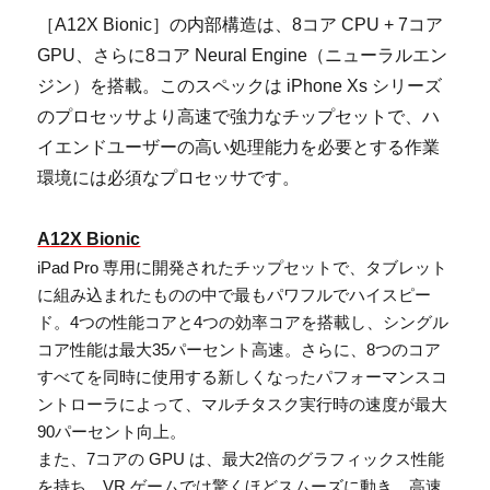
［A12X Bionic］の内部構造は、8コア CPU + 7コア
GPU、さらに8コア Neural Engine（ニューラルエン
ジン）を搭載。このスペックは iPhone Xs シリーズ
のプロセッサより高速で強力なチップセットで、ハ
イエンドユーザーの高い処理能力を必要とする作業
環境には必須なプロセッサです。
A12X Bionic
iPad Pro 専用に開発されたチップセットで、タブレット
に組み込まれたものの中で最もパワフルでハイスピー
ド。4つの性能コアと4つの効率コアを搭載し、シングル
コア性能は最大35パーセント高速。さらに、8つのコア
すべてを同時に使用する新しくなったパフォーマンスコ
ントローラによって、マルチタスク実行時の速度が最大
90パーセント向上。
また、7コアの GPU は、最大2倍のグラフィックス性能
を持ち、VR ゲームでは驚くほどスムーズに動き、高速