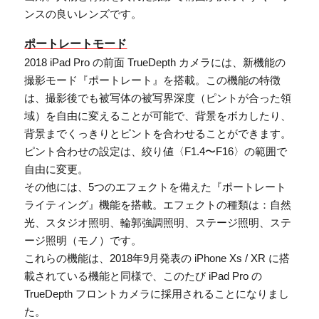
ンスの良いレンズです。
ポートレートモード
2018 iPad Pro の前面 TrueDepth カメラには、新機能の
撮影モード『ポートレート』を搭載。この機能の特徴
は、撮影後でも被写体の被写界深度（ピントが合った領
域）を自由に変えることが可能で、背景をボカしたり、
背景までくっきりとピントを合わせることができます。
ピント合わせの設定は、絞り値〈F1.4〜F16〉の範囲で
自由に変更。
その他には、5つのエフェクトを備えた『ポートレート
ライティング』機能を搭載。エフェクトの種類は：自然
光、スタジオ照明、輪郭強調照明、ステージ照明、ステ
ージ照明（モノ）です。
これらの機能は、2018年9月発表の iPhone Xs / XR に搭
載されている機能と同様で、このたび iPad Pro の
TrueDepth フロントカメラに採用されることになりまし
た。