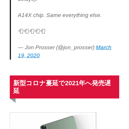
A14X chip. Same everything else.
🧻🧻🧻🧻🧻
— Jon Prosser (@jon_prosser)
March
19, 2020
新型コロナ蔓延で2021年へ発売遅
延