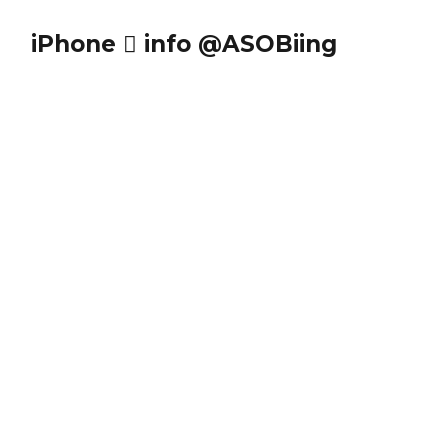
iPhone  info @ASOBiing