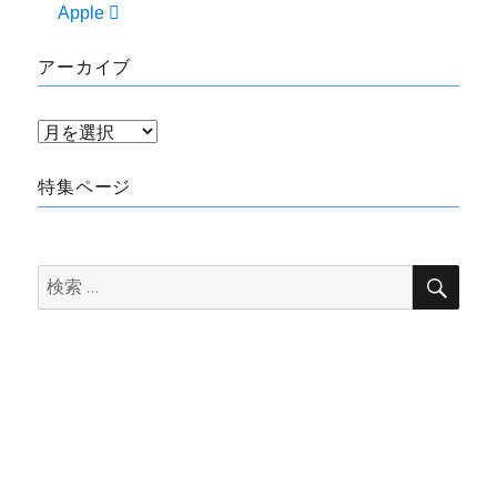
Apple 
アーカイブ
ア
ー
特集ページ
カ
イ
ブ
検
検
索
索: