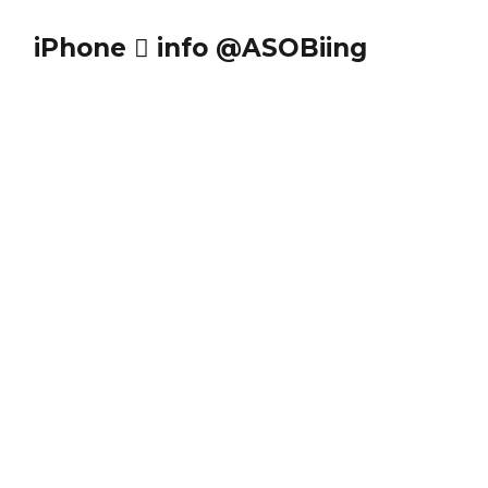
iPhone  info @ASOBiing