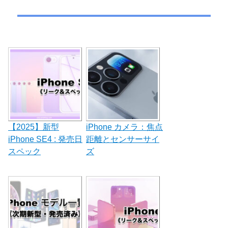
ー
の
シ
投
稿:
ョ
ン
【2025】新型
iPhone カメラ：焦点
iPhone SE4 : 発売日
距離とセンサーサイ
スペック
ズ