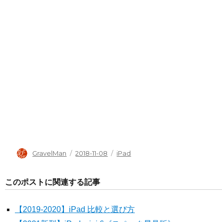
投
投
タ
GravelMan
2018-11-08
iPad
稿
稿
グ
者
日:
このポストに関連する記事
【2019-2020】iPad 比較と選び方