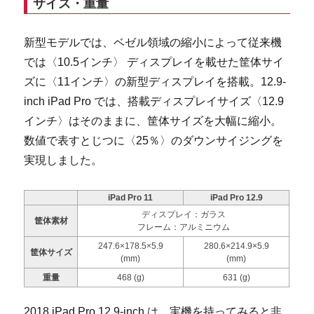
サイズ・重量
新型モデルでは、ベゼル領域の縮小によって従来機
では〈10.5インチ〉 ディスプレイを載せた筐体サイ
ズに〈11インチ〉の新型ディスプレイを搭載。12.9-
inch iPad Pro では、搭載ディスプレイサイズ〈12.9
インチ〉はそのままに、筐体サイズを大幅に縮小。
数値で表すとじつに〈25％〉のダウンサイジングを
実現しました。
iPad Pro 11
iPad Pro 12.9
ディスプレイ：ガラス
筐体素材
フレーム：アルミニウム
247.6×178.5×5.9
280.6×214.9×5.9
筐体サイズ
(mm)
(mm)
重量
468 (g)
631 (g)
2018 iPad Pro 12.9-inch は、実機を持ってみると非