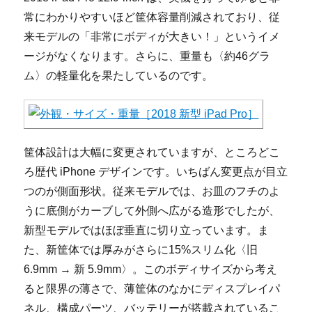
常にわかりやすいほど筐体容量削減されており、従
来モデルの「非常にボディが大きい！」というイメ
ージがなくなります。さらに、重量も〈約46グラ
ム〉の軽量化を果たしているのです。
筐体設計は大幅に変更されていますが、ところどこ
ろ歴代 iPhone デザインです。いちばん変更点が目立
つのが側面形状。従来モデルでは、お皿のフチのよ
うに底側がカーブして外側へ広がる造形でしたが、
新型モデルではほぼ垂直に切り立っています。ま
た、新筐体では厚みがさらに15%スリム化〈旧
6.9mm → 新 5.9mm〉。このボディサイズから考え
ると限界の薄さで、薄筐体のなかにディスプレイパ
ネル、構成パーツ、バッテリーが搭載されているこ