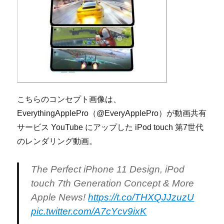
こちらのコンセプト画像は、
EverythingApplePro（@EveryApplePro）が動画共有
サービス YouTube にアップした iPod touch 第7世代
のレンダリング動画。
The Perfect iPhone 11 Design, iPod
touch 7th Generation Concept & More
Apple News!
https://t.co/THXQJJzuzU
pic.twitter.com/A7cYcv9ixK