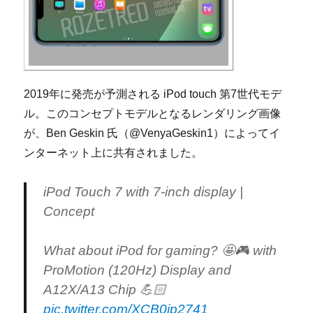
2019年に発売が予測される iPod touch 第7世代モデ
ル。このコンセプトモデルとなるレンダリング画像
が、Ben Geskin 氏（@VenyaGeskin1）によってイ
ンターネット上に共有されました。
iPod Touch 7 with 7-inch display |
Concept
What about iPod for gaming? 🤩🎮 with
ProMotion (120Hz) Display and
A12X/A13 Chip 💪🏻
pic.twitter.com/XCB0ip2741