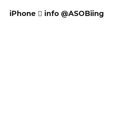
iPhone  info @ASOBiing