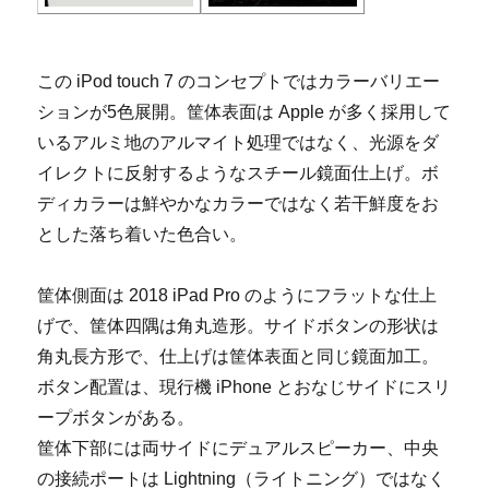
この iPod touch 7 のコンセプトではカラーバリエー
ションが5色展開。筐体表面は Apple が多く採用して
いるアルミ地のアルマイト処理ではなく、光源をダ
イレクトに反射するようなスチール鏡面仕上げ。ボ
ディカラーは鮮やかなカラーではなく若干鮮度をお
とした落ち着いた色合い。
筐体側面は 2018 iPad Pro のようにフラットな仕上
げで、筐体四隅は角丸造形。サイドボタンの形状は
角丸長方形で、仕上げは筐体表面と同じ鏡面加工。
ボタン配置は、現行機 iPhone とおなじサイドにスリ
ープボタンがある。
筐体下部には両サイドにデュアルスピーカー、中央
の接続ポートは Lightning（ライトニング）ではなく