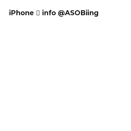
iPhone  info @ASOBiing