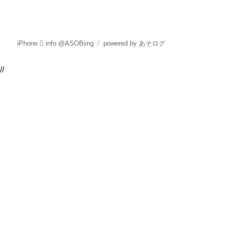
iPhone  info @ASOBiing
powered by あそログ
//