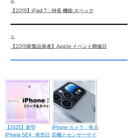
前
稿
前
【2019】iPad 7：特長 機能 スペック
の
ナ
投
ビ
稿:
次
ゲ
次
【2019新製品発表】Apple イベント開催日
の
ー
投
シ
稿:
ョ
ン
【2025】新型
iPhone カメラ：焦点
iPhone SE4 : 発売日
距離とセンサーサイ