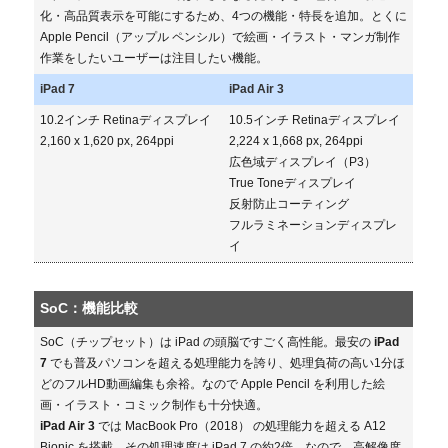
化・高品質表示を可能にするため、4つの機能・特長を追加。とくに
Apple Pencil（アップル ペンシル）で絵画・イラスト・マンガ制作
作業をしたいユーザーは注目したい機能。
iPad 7
iPad Air 3
10.2インチ Retinaディスプレイ
10.5インチ Retinaディスプレイ
2,160 x 1,620 px, 264ppi
2,224 x 1,668 px, 264ppi
広色域ディスプレイ（P3）
True Toneディスプレイ
反射防止コーティング
フルラミネーションディスプレ
イ
SoC：機能比較
SoC（チップセット）は iPad の頭脳ですごく高性能。最安の
iPad
7
でも普及パソコンを超える処理能力を誇り、処理負荷の高い1分ほ
どのフルHD動画編集も余裕。なので Apple Pencil を利用した絵
画・イラスト・コミック制作も十分快適。
iPad Air 3
では MacBook Pro（2018） の処理能力を超える A12
Bionic を搭載。その処理速度は iPad 7 の約2倍。なので、高解像度