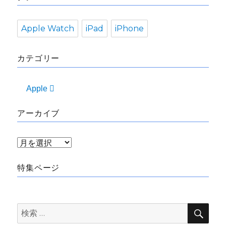
Apple Watch
iPad
iPhone
カテゴリー
Apple 
アーカイブ
ア
ー
特集ページ
カ
イ
ブ
検
検
索
索: