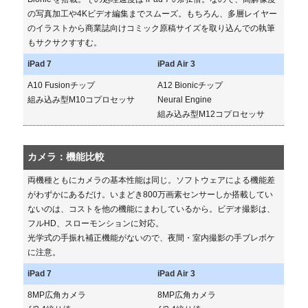
の写真加工や4Kビデオ編集までスムーズ。もちろん、多層レイヤー
のイラストから商業誌向けコミック原稿サイズを取り込んでの執筆
もサクサクすすむ。
iPad 7
iPad Air 3
A10 Fusionチップ
A12 Bionicチップ
組み込み型M10コプロセッサ
Neural Engine
組み込み型M12コプロセッサ
カメラ：機能比較
両機種ともにカメラの基本性能は同じ。ソフトウェアによる機能差
がわずかにあるだけ。いまどき800万画素センサーしか搭載してい
ないのは、コストを他の機能にまわしているから。ビデオ撮影は、
フルHD、スローモンションに対応。
光学式の手振れ補正機能がないので、夜間・室内撮影の手ブレボケ
に注意。
iPad 7
iPad Air 3
8MP広角カメラ
8MP広角カメラ