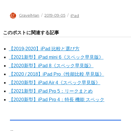
投
投
タ
GravelMan
2019-09-05
iPad
稿
稿
グ
者
日:
このポストに関連する記事
【2019-2020】iPad 比較と選び方
【2021新型】iPad mini 6《スペック早見版》
【2020新型】iPad 8《スペック早見版》
【2020 / 2018】iPad Pro《性能比較 早見版》
【2020新型】iPad Air 4《スペック早見版》
【2021新型】iPad Pro 5：リークまとめ
【2020新型】iPad Pro 4：特長 機能 スペック
投