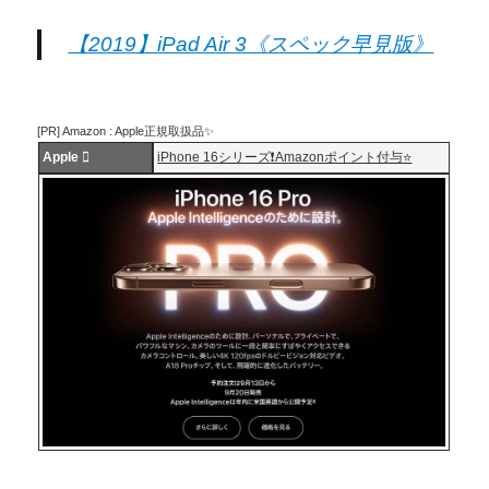
【2019】iPad Air 3《スペック早見版》
[PR] Amazon : Apple正規取扱品✨
Apple 
iPhone 16シリーズ❗️Amazonポイント付与⭐️