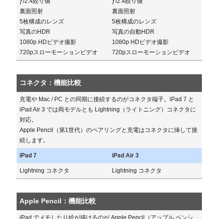
ƒ/2.4絞り値
ƒ/2.4絞り値
裏面照射
裏面照射
5枚構成のレンズ
5枚構成のレンズ
写真のHDR
写真の自動HDR
1080p HDビデオ撮影
1080p HDビデオ撮影
720pスローモーションビデオ
720pスローモーションビデオ
コネクタ：機能比較
充電や Mac / PC との同期に接続するのがコネクタ端子。iPad 7 と
iPad Air 3 では両モデルとも Lightning（ライトニング）コネクタに
対応。
Apple Pencil（第1世代）のペアリングと充電はコネクタに挿して接
続します。
iPad 7
iPad Air 3
Lightning コネクタ
Lightning コネクタ
Apple Pencil：機能比較
iPad でメモしたり絵が描けるのが Apple Pencil（アップル ペンシ