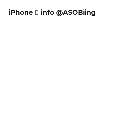
iPhone  info @ASOBiing