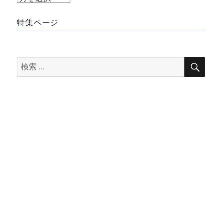
ー
特集ページ
カ
イ
ブ
検
検
索
索: