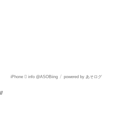
iPhone  info @ASOBiing
powered by あそログ
//