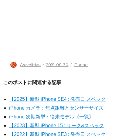
投
投
タ
GravelMan
2019-08-30
iPhone
稿
稿
グ
者
日:
このポストに関連する記事
【2025】新型 iPhone SE4 : 発売日 スペック
iPhone カメラ：焦点距離とセンサーサイズ
iPhone 次期新型・従来モデル《一覧》
【2023】新型 iPhone 15 : リーク&スペック
【2022】新型 iPhone SE3 : 発売日 スペック