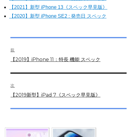
【2021】新型 iPhone 13《スペック早見版》
【2020】新型 iPhone SE2 : 発売日 スペック
投
前
稿
前
【2019】iPhone 11：特長 機能 スペック
の
ナ
投
ビ
稿:
次
ゲ
次
【2019新型】iPad 7《スペック早見版》
の
ー
投
シ
稿:
ョ