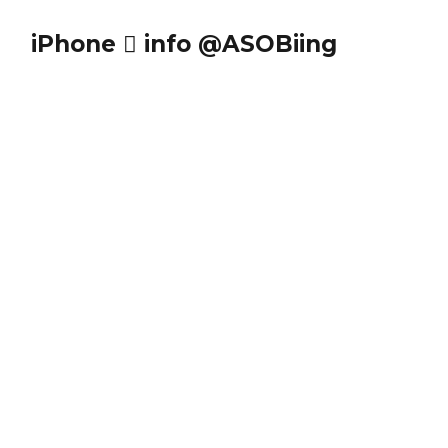
iPhone  info @ASOBiing